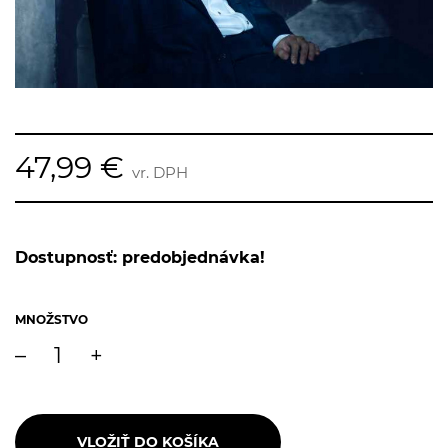
47,99 €
vr. DPH
Dostupnosť: predobjednávka!
MNOŽSTVO
–
+