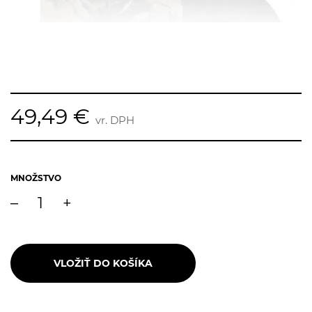
49,49 €
vr. DPH
MNOŽSTVO
–
+