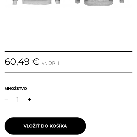
60,49 €
vr. DPH
MNOŽSTVO
–
+