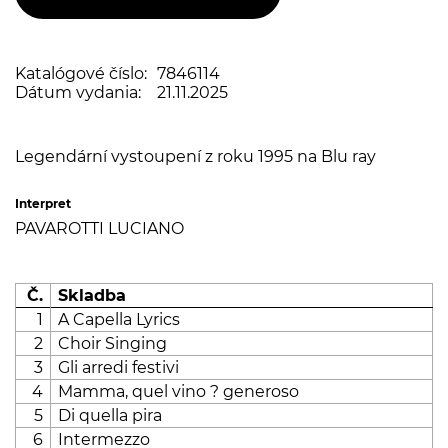
Katalógové číslo:
7846114
Dátum vydania:
21.11.2025
Legendární vystoupení z roku 1995 na Blu ray
Interpret
PAVAROTTI LUCIANO
Č.
Skladba
1
A Capella Lyrics
2
Choir Singing
3
Gli arredi festivi
4
Mamma, quel vino ? generoso
5
Di quella pira
6
Intermezzo