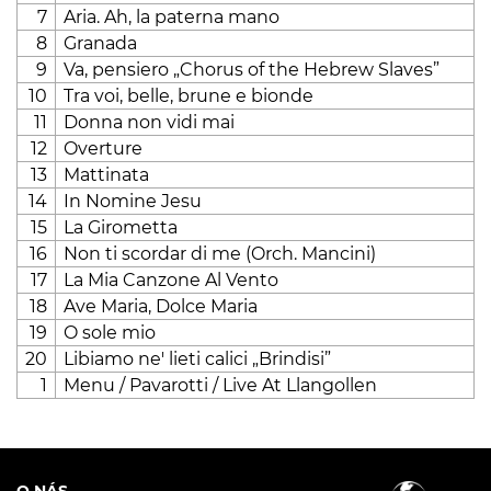
7
Aria. Ah, la paterna mano
8
Granada
9
Va, pensiero „Chorus of the Hebrew Slaves”
10
Tra voi, belle, brune e bionde
11
Donna non vidi mai
12
Overture
13
Mattinata
14
In Nomine Jesu
15
La Girometta
16
Non ti scordar di me (Orch. Mancini)
17
La Mia Canzone Al Vento
18
Ave Maria, Dolce Maria
19
O sole mio
20
Libiamo ne' lieti calici „Brindisi”
1
Menu / Pavarotti / Live At Llangollen