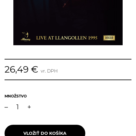
26,49 €
vr. DPH
MNOŽSTVO
–
+