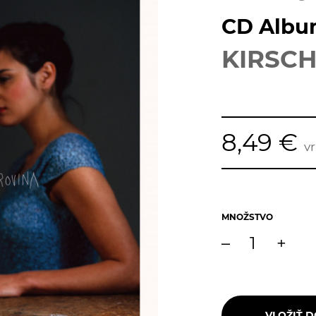
CD Alb
KIRSC
8,49 €
v
MNOŽSTVO
–
+