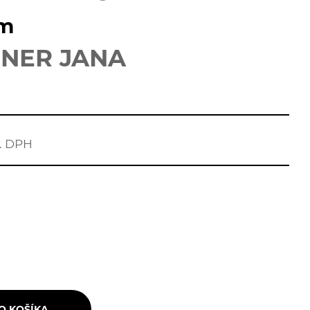
um
HNER JANA
r. DPH