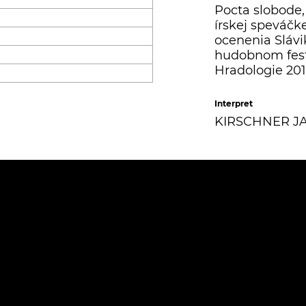
Pocta slobode,
írskej speváčk
ocenenia Slávi
hudobnom fest
Hradologie 201
Interpret
KIRSCHNER J