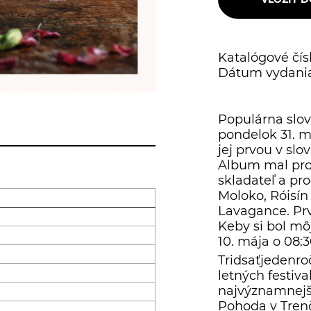
Katalógové čísl
Dátum vydania
Populárna slo
pondelok 31. m
jej prvou v sl
Album mal prod
skladateľ a p
Moloko, Róisín
Lavagance. Prv
Keby si bol mô
10. mája o 08:3
Tridsaťjedenro
letných festiv
najvýznamnejši
Pohoda v Trenčí