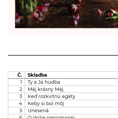
Č.
Skladba
1
Ty a Ja hudba
2
Máj krásny Máj
3
Keď rozkvitnú agáty
4
Keby si bol môj
5
Unesená
6
O láske nepoznanej