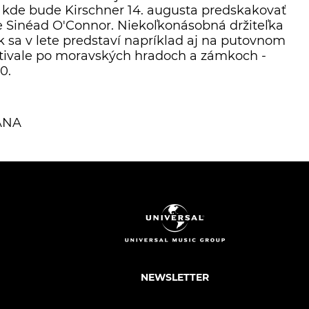
 kde bude Kirschner 14. augusta predskakovať
e Sinéad O'Connor. Niekoľkonásobná držiteľka
k sa v lete predstaví napríklad aj na putovnom
ivale po moravských hradoch a zámkoch -
0.
ANA
NEWSLETTER