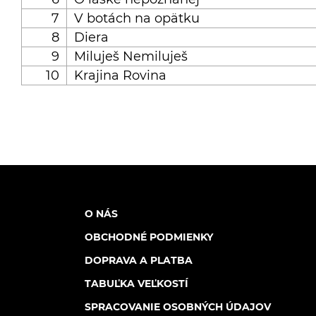
7
V botách na opätku
8
Diera
9
Miluješ Nemiluješ
10
Krajina Rovina
O NÁS
OBCHODNÉ PODMIENKY
DOPRAVA A PLATBA
TABUĽKA VEĽKOSTÍ
SPRACOVANIE OSOBNÝCH ÚDAJOV