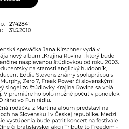
o:
2742841
:
31.5.2010
venská speváčka Jana Kirschner vydá v
ája nový album „Krajina Rovina”, ktorý bude
ovenčine naspievanou štúdiovkou od roku 2003.
ucentsky na starosti anglický hudobník,
roducent Eddie Stevens známy spoluprácou s
 Murphy, Zero 7, Freak Power či slovenskými
ý singel zo štúdiovky Krajina Rovina sa volá
j. V premiére ho bolo možné počuť v pondelok
0 ráno vo Fun rádiu.
čná rodáčka z Martina album predstaví na
aloch na Slovensku i v Českej republike. Medzi
e vystúpenia bude patriť koncert na festivale
ne či bratislavskej akcii Tribute to Freedom -