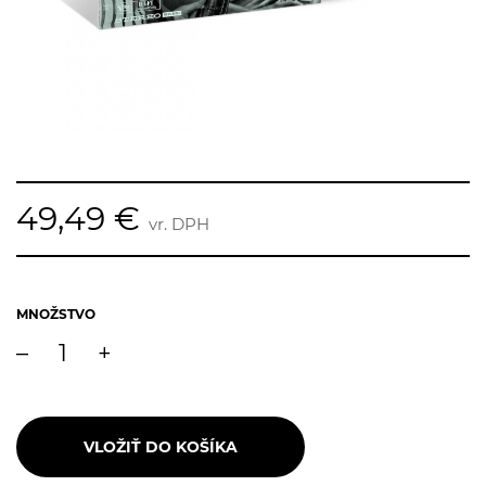
49,49 €
vr. DPH
MNOŽSTVO
–
+