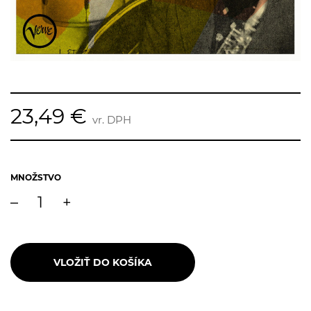
23,49 €
vr. DPH
MNOŽSTVO
–
+