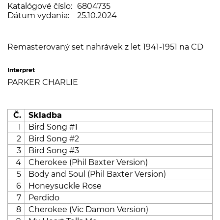
Katalógové číslo:
6804735
Dátum vydania:
25.10.2024
Remasterovaný set nahrávek z let 1941-1951 na CD
Interpret
PARKER CHARLIE
Č.
Skladba
1
Bird Song #1
2
Bird Song #2
3
Bird Song #3
4
Cherokee (Phil Baxter Version)
5
Body and Soul (Phil Baxter Version)
6
Honeysuckle Rose
7
Perdido
8
Cherokee (Vic Damon Version)