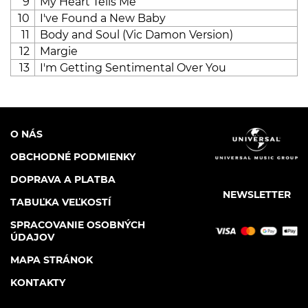
9
My Heart Tells Me
10
I've Found a New Baby
11
Body and Soul (Vic Damon Version)
12
Margie
13
I'm Getting Sentimental Over You
O NÁS
OBCHODNÉ PODMIENKY
DOPRAVA A PLATBA
NEWSLETTER
TABUĽKA VEĽKOSTÍ
SPRACOVANIE OSOBNÝCH
ÚDAJOV
MAPA STRÁNOK
KONTAKTY