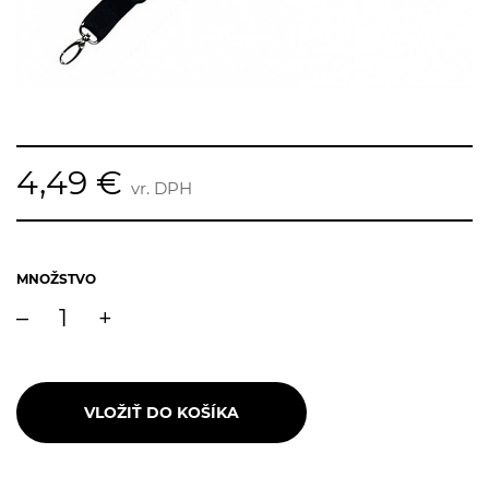
4,49 €
vr. DPH
MNOŽSTVO
–
+