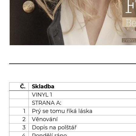
Č.
Skladba
VINYL 1
STRANA A:
1
Prý se tomu říká láska
2
Věnování
3
Dopis na polštář
4
Pondělí ráno