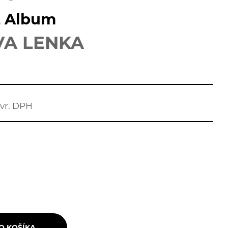
L Album
VA LENKA
vr. DPH