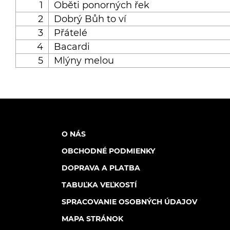
1
Oběti ponorných řek
2
Dobrý Bůh to ví
3
Přátelé
4
Bacardi
5
Mlýny melou
O NÁS
OBCHODNÉ PODMIENKY
DOPRAVA A PLATBA
TABUĽKA VEĽKOSTÍ
SPRACOVANIE OSOBNÝCH ÚDAJOV
MAPA STRÁNOK