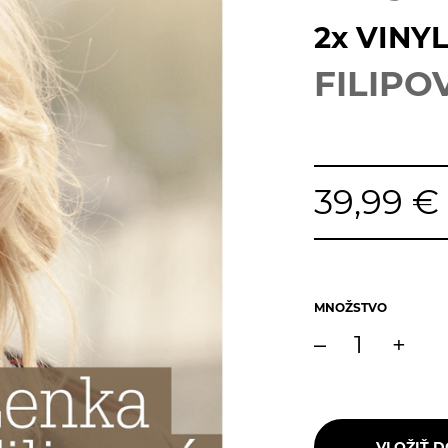
2x VINY
FILIPO
39,99 €
MNOŽSTVO
–
+