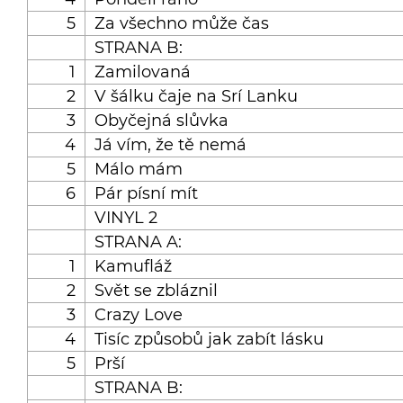
5
Za všechno může čas
STRANA B:
1
Zamilovaná
2
V šálku čaje na Srí Lanku
3
Obyčejná slůvka
4
Já vím, že tě nemá
5
Málo mám
6
Pár písní mít
VINYL 2
STRANA A:
1
Kamufláž
2
Svět se zbláznil
3
Crazy Love
4
Tisíc způsobů jak zabít lásku
5
Prší
STRANA B: