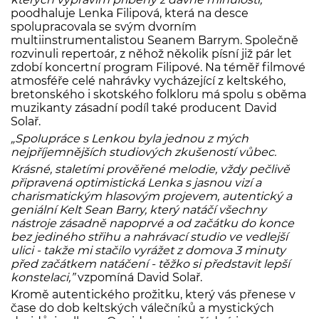
poodhaluje Lenka Filipová, která na desce
spolupracovala se svým dvorním
multiinstrumentalistou Seanem Barrym. Společně
rozvinuli repertoár, z něhož několik písní již pár let
zdobí koncertní program Filipové. Na téměř filmové
atmosféře celé nahrávky vycházející z keltského,
bretonského i skotského folkloru má spolu s oběma
muzikanty zásadní podíl také producent David
Solař.
„Spolupráce s Lenkou byla jednou z mých
nejpříjemnějších studiových zkušeností vůbec.
Krásné, staletími prověřené melodie, vždy pečlivě
připravená optimistická Lenka s jasnou vizí a
charismatickým hlasovým projevem, autentický a
geniální Kelt Sean Barry, který natáčí všechny
nástroje zásadně napoprvé a od začátku do konce
bez jediného střihu a nahrávací studio ve vedlejší
ulici - takže mi stačilo vyrážet z domova 3 minuty
před začátkem natáčení - těžko si představit lepší
konstelaci,”
vzpomíná David Solař.
Kromě autentického prožitku, který vás přenese v
čase do dob keltských válečníků a mystických