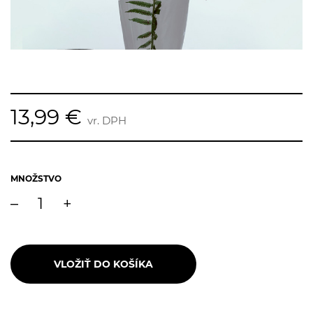
13,99 €
vr. DPH
MNOŽSTVO
–
+