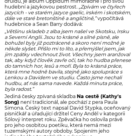
druidů, je album Oppidum mimořádné i pro svou
hudební a jazykovou pestrost.
„Zpívám ve čtyřech
jazycích - ve starém jazyce gaelic, irském i skotském,
dále ve staré bretonštině a angličtině,”
vypočítává
hudebnice a Sean Barry dodává:
„Většinu skladeb z alba jsem našel ve Skotsku, Irsku
a Severní Anglii. Jsou to krásné a silné písně, ale
bohužel byly již poztrácené a skoro není možné je
někde slyšet. Přišlo mi to líto, a přemýšlel jsem, jak
jim zpátky vdechnout život. Všechny jsem aranžoval
tak, aby když člověk zavře oči, tak ho hudba přenese
do tamních hor, lesů a moří. Byla to krásná práce,
která mne hodně bavila, stejně jako spolupráce s
Lenkou a Davidem ve studiu. Často jsme nechali
hudbu, ať nás sama navede. Každá minuta práce,
byla radost.”
Jediná česky zpívaná skladba
Na cestě (Kathy's
Song)
není tradicionál, ale pochází z pera Paula
Simona. Český text napsal David Stypka, oceňovaný
písničkář a úřadující držitel Ceny Anděl v kategorii
Sólový interpret roku. Zpěvačka ho oslovila právě
pro jeho osobitou poetiku, která nemá mezi
tuzemskými autory obdoby. Spojením jeho