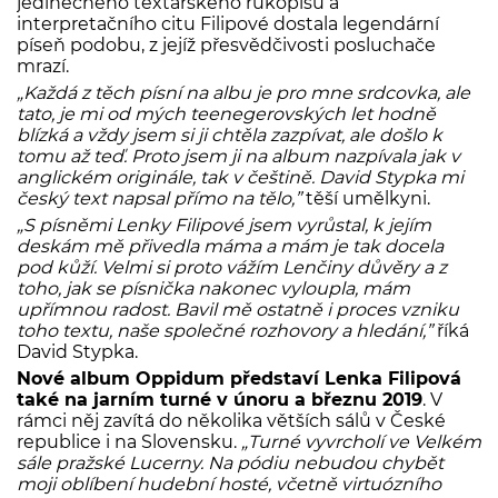
jedinečného textařského rukopisu a
interpretačního citu Filipové dostala legendární
píseň podobu, z jejíž přesvědčivosti posluchače
mrazí.
„Každá z těch písní na albu je pro mne srdcovka, ale
tato, je mi od mých teenegerovských let hodně
blízká a vždy jsem si ji chtěla zazpívat, ale došlo k
tomu až teď. Proto jsem ji na album nazpívala jak v
anglickém originále, tak v češtině. David Stypka mi
český text napsal přímo na tělo,”
těší umělkyni.
„S písněmi Lenky Filipové jsem vyrůstal, k jejím
deskám mě přivedla máma a mám je tak docela
pod kůží. Velmi si proto vážím Lenčiny důvěry a z
toho, jak se písnička nakonec vyloupla, mám
upřímnou radost. Bavil mě ostatně i proces vzniku
toho textu, naše společné rozhovory a hledání,”
říká
David Stypka.
Nové album Oppidum představí Lenka Filipová
také na jarním turné v únoru a březnu 2019
. V
rámci něj zavítá do několika větších sálů v České
republice i na Slovensku.
„Turné vyvrcholí ve Velkém
sále pražské Lucerny. Na pódiu nebudou chybět
moji oblíbení hudební hosté, včetně virtuózního