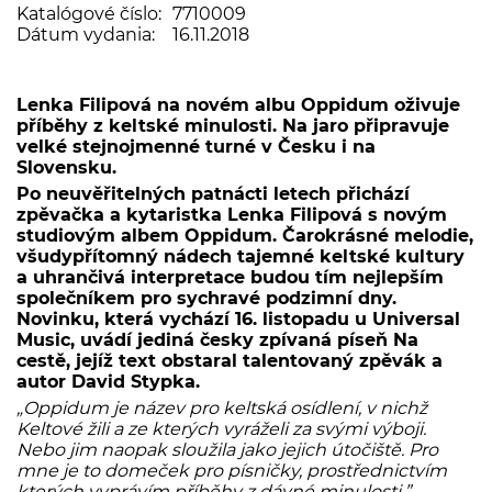
Katalógové číslo:
7710009
Dátum vydania:
16.11.2018
Lenka Filipová na novém albu Oppidum oživuje
příběhy z keltské minulosti. Na jaro připravuje
velké stejnojmenné turné v Česku i na
Slovensku.
Po neuvěřitelných patnácti letech přichází
zpěvačka a kytaristka Lenka Filipová s novým
studiovým albem Oppidum. Čarokrásné melodie,
všudypřítomný nádech tajemné keltské kultury
a uhrančivá interpretace budou tím nejlepším
společníkem pro sychravé podzimní dny.
Novinku, která vychází 16. listopadu u Universal
Music, uvádí jediná česky zpívaná píseň Na
cestě, jejíž text obstaral talentovaný zpěvák a
autor David Stypka.
„Oppidum je název pro keltská osídlení, v nichž
Keltové žili a ze kterých vyráželi za svými výboji.
Nebo jim naopak sloužila jako jejich útočiště. Pro
mne je to domeček pro písničky, prostřednictvím
kterých vyprávím příběhy z dávné minulosti,”