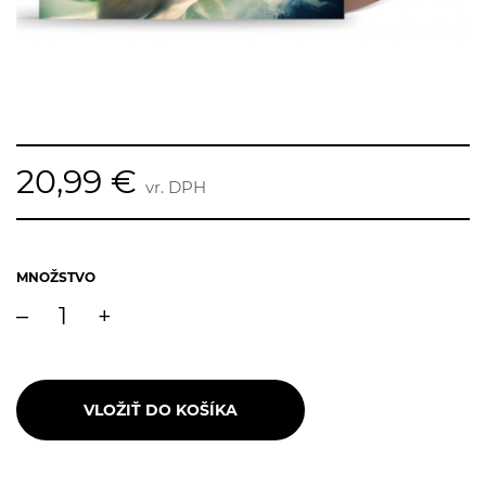
20,99 €
vr. DPH
MNOŽSTVO
–
+