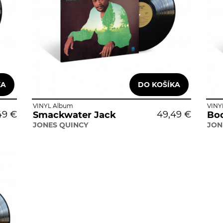
VINYL Album
VINY
49 €
49,49 €
Smackwater Jack
Bo
JONES QUINCY
JON