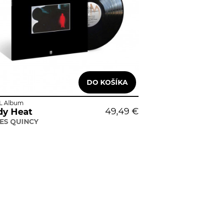
L Album
49,49 €
dy Heat
ES QUINCY