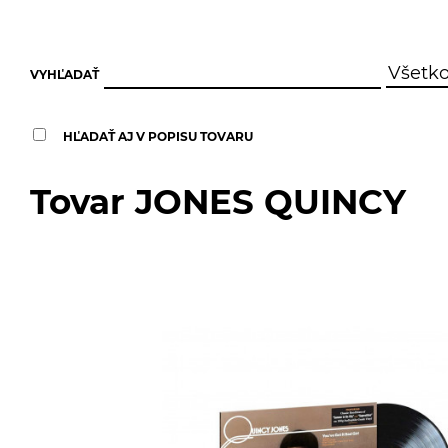
VYHĽADAŤ
HĽADAŤ AJ V POPISU TOVARU
Tovar JONES QUINCY