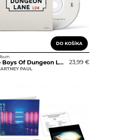
lbum
23,99 €
The Boys Of Dungeon Lane
ARTNEY PAUL