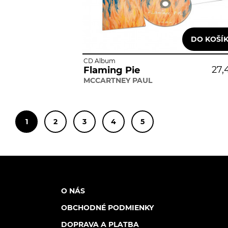
CD Album
27,
Flaming Pie
MCCARTNEY PAUL
1
2
3
4
5
O NÁS
OBCHODNÉ PODMIENKY
DOPRAVA A PLATBA