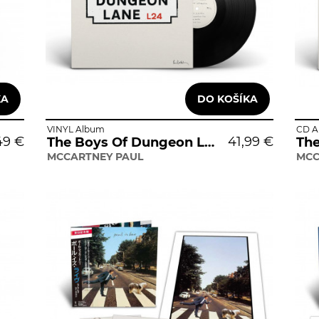
VINYL Album
CD A
49 €
41,99 €
The Boys Of Dungeon Lane
MCCARTNEY PAUL
MCC