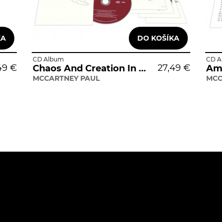
CD Album
CD A
49 €
27,49 €
Chaos And Creation In The Backyard
Am
MCCARTNEY PAUL
MCC