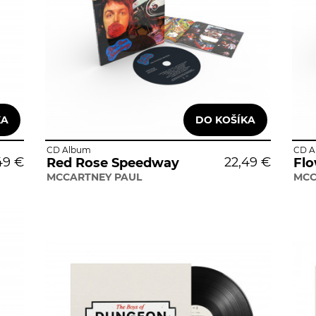
CD Album
CD A
49 €
22,49 €
Red Rose Speedway
Flo
MCCARTNEY PAUL
MCC