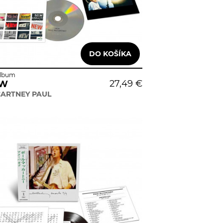
lbum
27,49 €
W
ARTNEY PAUL