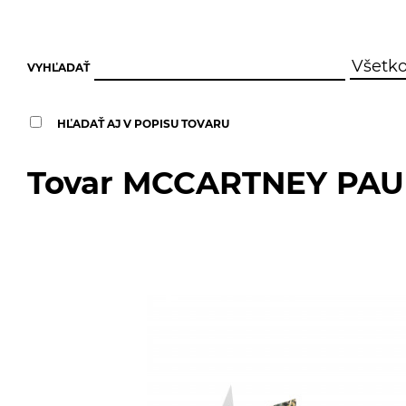
VYHĽADAŤ
HĽADAŤ AJ V POPISU TOVARU
Tovar MCCARTNEY PAU