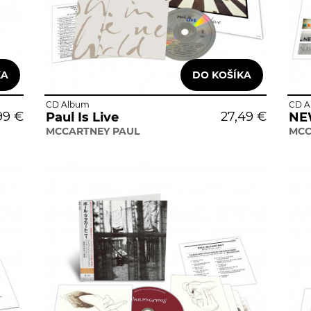
CD Album
CD A
99 €
27,49 €
Paul Is Live
NE
MCCARTNEY PAUL
MCC