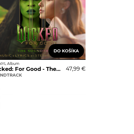
INYL Album
47,99 €
Wicked: For Good - The Soundtrack
NDTRACK