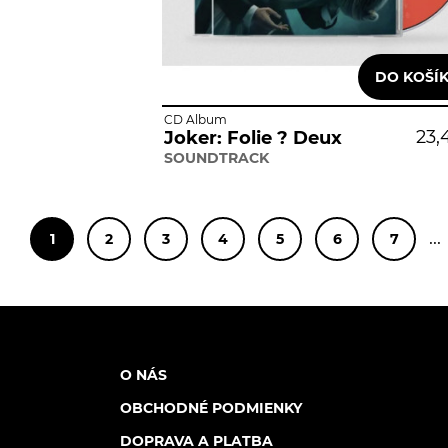
CD Album
23,
Joker: Folie ? Deux
SOUNDTRACK
..
1
2
3
4
5
6
7
O NÁS
OBCHODNÉ PODMIENKY
DOPRAVA A PLATBA