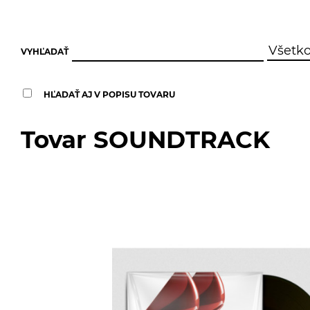
VYHĽADAŤ
HĽADAŤ AJ V POPISU TOVARU
Tovar SOUNDTRACK