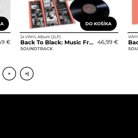
2x VINYL Album (2LP)
VINY
49 €
46,99 €
Back To Black: Music From The Original Motion Picture
SOUNDTRACK
SOU
.
>
>|