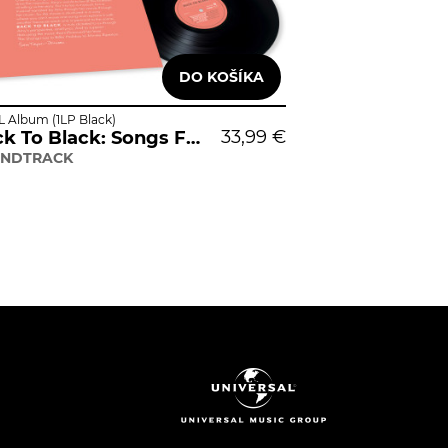
L Album (1LP Black)
33,99 €
Back To Black: Songs From The Original Motion Picture
NDTRACK