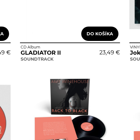
CD Album
VINY
49 €
23,49 €
GLADIATOR II
Jok
SOUNDTRACK
SOU