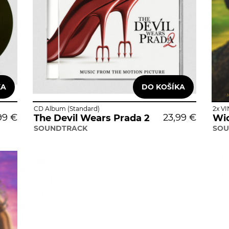
CD Album (Standard)
2x V
99 €
23,99 €
The Devil Wears Prada 2
SOUNDTRACK
SOU