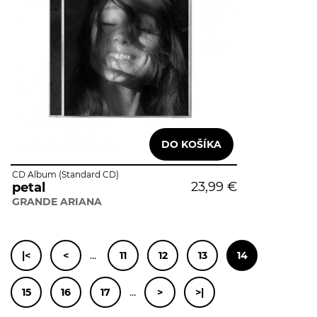
CD Album (Standard CD)
23,99 €
petal
GRANDE ARIANA
...
|<
<
11
12
13
14
...
15
16
17
>
>|