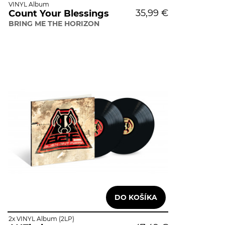
VINYL Album
35,99 €
Count Your Blessings
BRING ME THE HORIZON
2x VINYL Album (2LP)