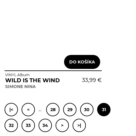
VINYL Album
33,99 €
WILD IS THE WIND
SIMONE NINA
...
|<
<
28
29
30
31
32
33
34
>
>|