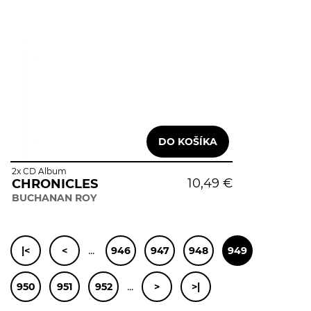
2x CD Album
10,49 €
CHRONICLES
BUCHANAN ROY
...
|<
<
946
947
948
949
...
950
951
952
>
>|